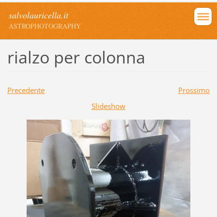
salvolauricella.it
ASTROPHOTOGRAPHY
rialzo per colonna
Precedente
Prossimo
Slideshow