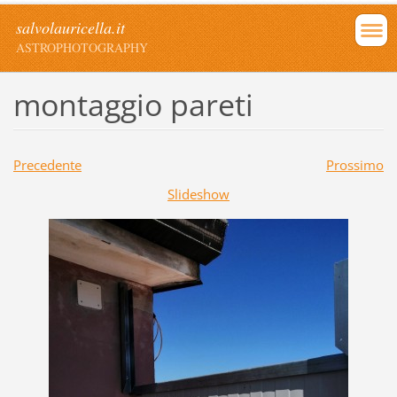
salvolauricella.it
ASTROPHOTOGRAPHY
montaggio pareti
Precedente
Prossimo
Slideshow