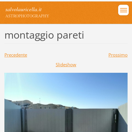
salvolauricella.it
ASTROPHOTOGRAPHY
montaggio pareti
Precedente
Prossimo
Slideshow