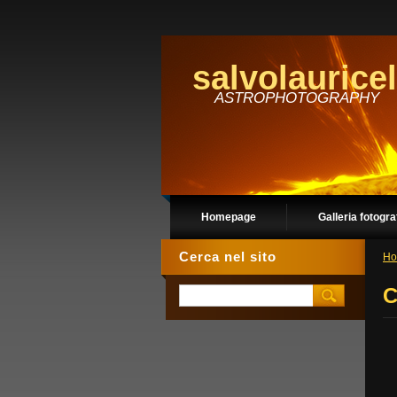
salvolauricel
ASTROPHOTOGRAPHY
Homepage
Galleria fotogra
Cerca nel sito
Ho
C