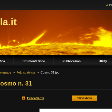
H
la.it
fica
Strumentazione
Pubblicazioni
Utility
mepage
>
Foto su riviste
>
Cosmo 31.jpg
osmo n. 31
Precedente
Slideshow