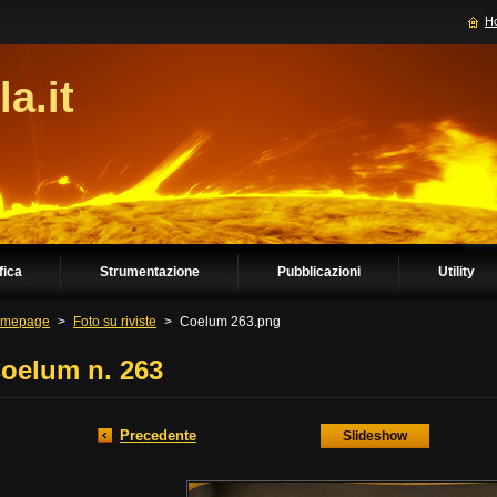
H
la.it
fica
Strumentazione
Pubblicazioni
Utility
mepage
>
Foto su riviste
>
Coelum 263.png
oelum n. 263
Precedente
Slideshow