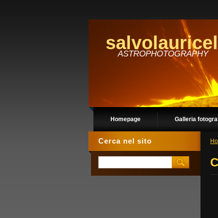
salvolauricel
ASTROPHOTOGRAPHY
Homepage
Galleria fotogra
Cerca nel sito
Ho
C