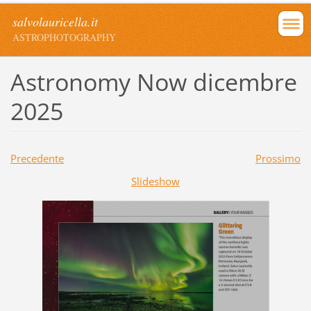
salvolauricella.it
ASTROPHOTOGRAPHY
Astronomy Now dicembre
2025
Precedente
Prossimo
Slideshow