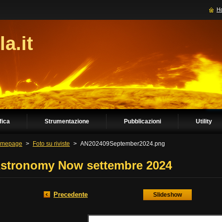
H
la.it
fica
Strumentazione
Pubblicazioni
Utility
mepage
>
Foto su riviste
>
AN202409September2024.png
stronomy Now settembre 2024
Precedente
Slideshow