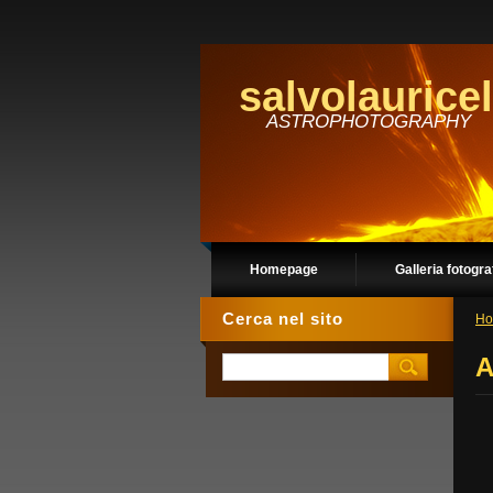
salvolauricel
ASTROPHOTOGRAPHY
Homepage
Galleria fotogra
Cerca nel sito
Ho
A