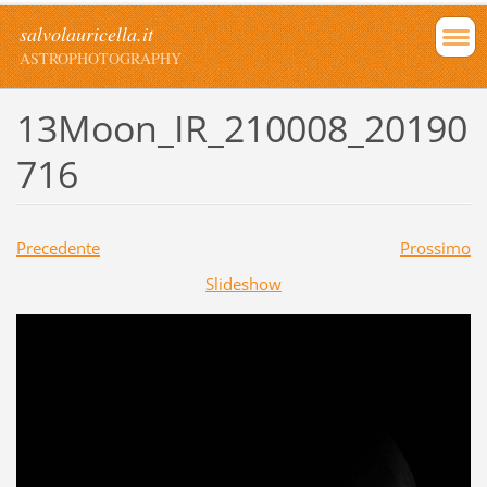
salvolauricella.it
ASTROPHOTOGRAPHY
13Moon_IR_210008_20190
716
Precedente
Prossimo
Slideshow