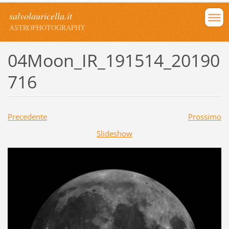
salvolauricella.it
ASTROPHOTOGRAPHY
04Moon_IR_191514_20190
716
Precedente
Prossimo
Slideshow