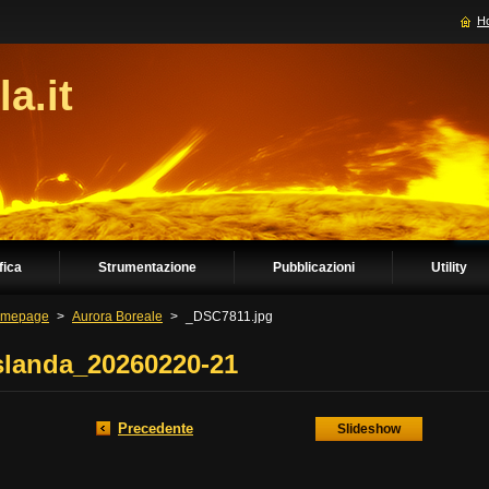
H
la.it
fica
Strumentazione
Pubblicazioni
Utility
mepage
>
Aurora Boreale
>
_DSC7811.jpg
slanda_20260220-21
Precedente
Slideshow