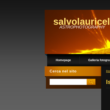
salvolauricel
ASTROPHOTOGRAPHY
Homepage
Galleria fotogra
Cerca nel sito
Ho
I