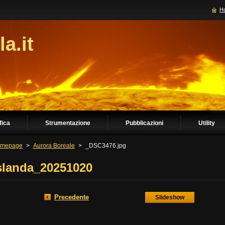
H
la.it
fica
Strumentazione
Pubblicazioni
Utility
mepage
>
Aurora Boreale
>
_DSC3476.jpg
slanda_20251020
Precedente
Slideshow