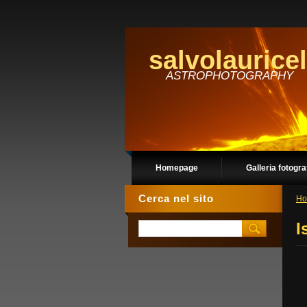
salvolauricel
ASTROPHOTOGRAPHY
Homepage
Galleria fotogra
Cerca nel sito
Ho
I