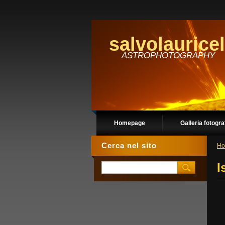
salvolauricel
ASTROPHOTOGRAPHY
Homepage
Galleria fotogra
Cerca nel sito
Ho
I