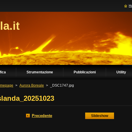
H
la.it
fica
Strumentazione
Pubblicazioni
Utility
mepage
>
Aurora Boreale
>
_DSC1747.jpg
slanda_20251023
Precedente
Slideshow