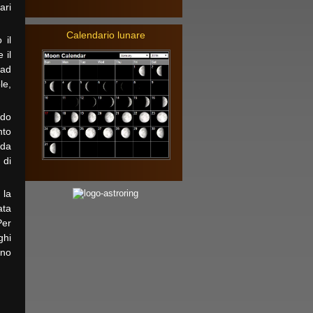
ari
Calendario lunare
 il
 il
 ad
le,
ndo
nto
 da
 di
 la
ata
Per
ghi
ono