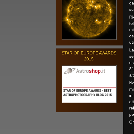
ga
su
Ri
te
mi
os
ut
La
STAR OF EUROPE AWARDS
se
2015
os
8"
al
No
mi
in
ot
re
pe
Gr