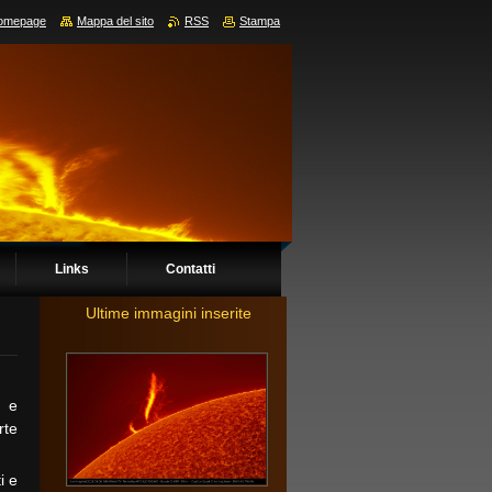
omepage
Mappa del sito
RSS
Stampa
Links
Contatti
Ultime immagini inserite
a e
rte
i e