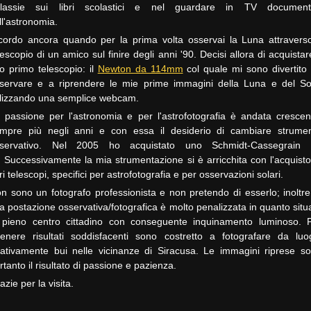
lassie sui libri scolastici e nel guardare in TV document
ll'astronomia.
cordo ancora quando per la prima volta osservai la Luna attraverso
lescopio di un amico sul finire degli anni '90. Decisi allora di acquistare
o primo telescopio: il
Newton da 114mm
col quale mi sono divertito
servare e a riprendere le mie prime immagini della Luna e del So
ilizzando una semplice webcam.
 passione per l'astronomia e per l'astrofotografia è andata cresce
mpre più negli anni e con essa il desiderio di cambiare strume
servativo. Nel 2005 ho acquistato uno Schmidt-Cassegrain
.
Successivamente la mia strumentazione si è arricchita con l'acquisto
tri telescopi, specifici per astrofotografia e per osservazioni solari.
n sono un fotografo professionista e non pretendo di esserlo; inoltre
a postazione osservativa/fotografica è molto penalizzata in quanto situ
 pieno centro cittadino con conseguente inquinamento luminoso. 
tenere risultati soddisfacenti sono costretto a fotografare da luo
lativamente bui nelle vicinanze di Siracusa.
Le immagini riprese s
rtanto il risultato di passione e pazienza.
azie per la visita.