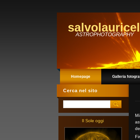
salvolauricel
ASTROPHOTOGRAPHY
Homepage
Galleria fotogra
Cerca nel sito
Mi
Il Sole oggi
as
de
Fi